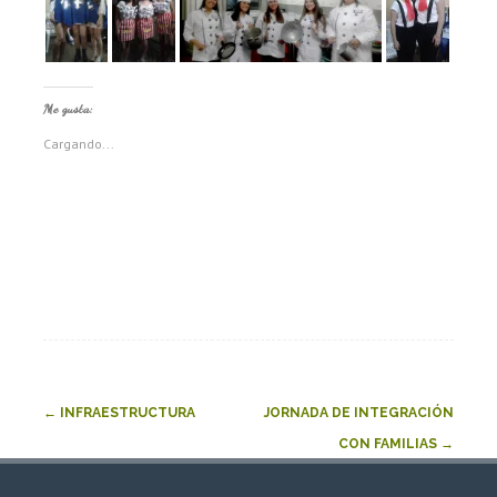
Me gusta:
Cargando...
Post
←
INFRAESTRUCTURA
JORNADA DE INTEGRACIÓN
navigation
CON FAMILIAS
→